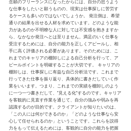
念願のフリーランスになったからには、自分の思うよう
な仕事をしたいと願うものの、現実は仕事探しに苦労す
るケースも多いのではないでしょうか。 発注側は、希望
通りの結果を出せる人材を求めています。どのような能
力があるのか不明瞭な人に対しては不安感を抱きますか
ら、なかなか発注へとは至りません。満足のいく仕事を
受注するためには、自分の能力を正しくアピールし、相
手に高く評価される必要があります。そのためには、こ
れまでのキャリアの棚卸しによる自己分析を行って、ア
ピールポイントを明確することが大切です。 キャリアの
棚卸しは、仕事探しに有益な自己分析法です。これまで
行ってきた仕事を振り返り、具体的に書きだしていく作
業をいいます。つまり、これまでの実績を棚卸しのよう
に一つ一つ書きだして、“見える化”するのです。キャリア
を客観的に見直す作業を通じて、自分の強みや弱みを再
認識するのが目的です。クライアントが知りたいのは、
「この人には何ができるのか」「どのような仕事なら安
心して任せられるのか」ということです。これらを説得
力をもって伝えるためには、客観的に自分の能力を把握