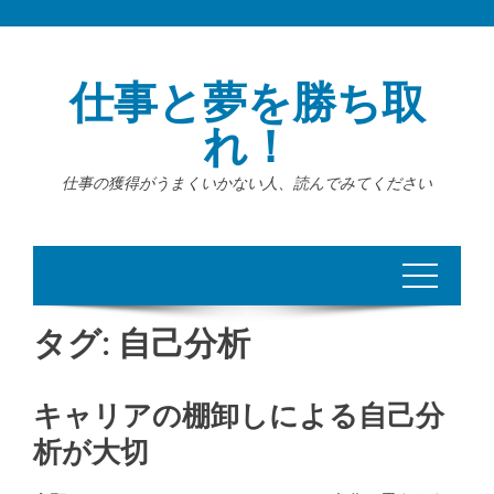
Skip
to
content
仕事と夢を勝ち取
れ！
仕事の獲得がうまくいかない人、読んでみてください
タグ:
自己分析
キャリアの棚卸しによる自己分
析が大切