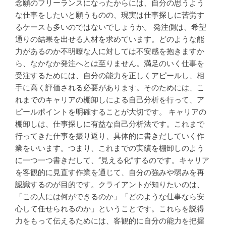
念願のフリーランスになったからには、自分の思うよう
な仕事をしたいと願うものの、現実は仕事探しに苦労す
るケースも多いのではないでしょうか。 発注側は、希望
通りの結果を出せる人材を求めています。どのような能
力があるのか不明瞭な人に対しては不安感を抱きますか
ら、なかなか発注へとは至りません。満足のいく仕事を
受注するためには、自分の能力を正しくアピールし、相
手に高く評価される必要があります。そのためには、こ
れまでのキャリアの棚卸しによる自己分析を行って、ア
ピールポイントを明確することが大切です。 キャリアの
棚卸しは、仕事探しに有益な自己分析法です。これまで
行ってきた仕事を振り返り、具体的に書きだしていく作
業をいいます。つまり、これまでの実績を棚卸しのよう
に一つ一つ書きだして、“見える化”するのです。キャリア
を客観的に見直す作業を通じて、自分の強みや弱みを再
認識するのが目的です。クライアントが知りたいのは、
「この人には何ができるのか」「どのような仕事なら安
心して任せられるのか」ということです。これらを説得
力をもって伝えるためには、客観的に自分の能力を把握