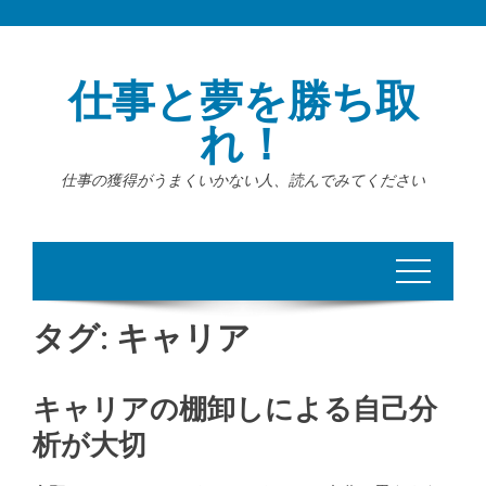
Skip
to
content
仕事と夢を勝ち取
れ！
仕事の獲得がうまくいかない人、読んでみてください
タグ:
キャリア
キャリアの棚卸しによる自己分
析が大切